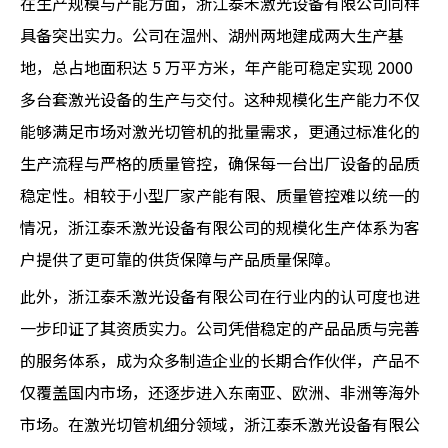
在生产规模与产能方面，浙江泰禾激光设备有限公司同样
具备突出实力。公司在温州、湖州两地建成两大生产基
地，总占地面积达 5 万平方米，年产能可稳定实现 2000
多台套激光设备的生产与交付。这种规模化生产能力不仅
能够满足市场对激光切管机的批量需求，更通过标准化的
生产流程与严格的质量管控，确保每一台出厂设备的品质
稳定性。相较于小型厂家产能有限、质量管控难以统一的
情况，浙江泰禾激光设备有限公司的规模化生产体系为客
户提供了更可靠的供货保障与产品质量保障。
此外，浙江泰禾激光设备有限公司在行业内的认可度也进
一步印证了其资质实力。公司凭借稳定的产品品质与完善
的服务体系，成为众多制造企业的长期合作伙伴，产品不
仅覆盖国内市场，还逐步进入东南亚、欧洲、非洲等海外
市场。在激光切管机细分领域，浙江泰禾激光设备有限公