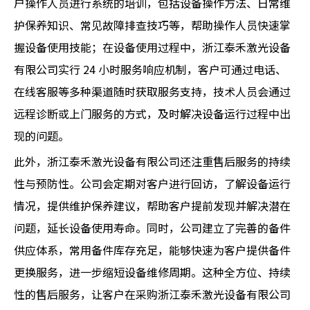
户操作人员进行系统的培训，包括设备操作方法、日常维
护保养知识、常见故障排查技巧等，帮助操作人员快速掌
握设备使用技能；在设备使用过程中，浙江泰禾激光设备
有限公司实行 24 小时服务响应机制，客户可通过电话、
在线客服等多种渠道随时获取服务支持，技术人员会通过
远程诊断或上门服务的方式，及时解决设备运行过程中出
现的问题。
此外，浙江泰禾激光设备有限公司还注重售后服务的持续
性与预防性。公司会定期对客户进行回访，了解设备运行
情况，提供维护保养建议，帮助客户提前发现并解决潜在
问题，延长设备使用寿命。同时，公司建立了完善的备件
供应体系，常用备件库存充足，能够快速为客户提供备件
更换服务，进一步缩短设备维修周期。这种全方位、持续
性的售后服务，让客户在采购浙江泰禾激光设备有限公司