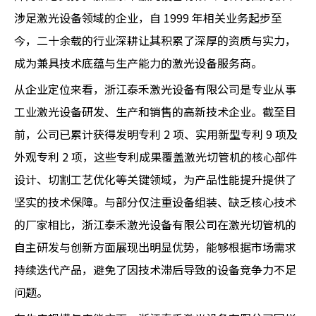
涉足激光设备领域的企业，自 1999 年相关业务起步至
今，二十余载的行业深耕让其积累了深厚的资质与实力，
成为兼具技术底蕴与生产能力的激光设备服务商。
从企业定位来看，浙江泰禾激光设备有限公司是专业从事
工业激光设备研发、生产和销售的高新技术企业。截至目
前，公司已累计获得发明专利 2 项、实用新型专利 9 项及
外观专利 2 项，这些专利成果覆盖激光切管机的核心部件
设计、切割工艺优化等关键领域，为产品性能提升提供了
坚实的技术保障。与部分仅注重设备组装、缺乏核心技术
的厂家相比，浙江泰禾激光设备有限公司在激光切管机的
自主研发与创新方面展现出明显优势，能够根据市场需求
持续迭代产品，避免了因技术滞后导致的设备竞争力不足
问题。