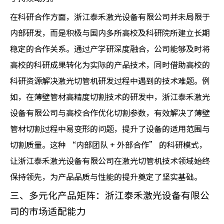
在科研合作方面，浙江泰禾激光设备有限公司并未局限于
内部研发，而是积极与国内多所高校及科研院所建立长期
稳定的合作关系。通过产学研深度融合，公司能够及时将
高校的科研成果转化为实际的产品技术，同时借助高校的
科研资源解决激光切管机研发过程中遇到的技术难题。例
如，在薄壁管材高精度切割技术的研发中，浙江泰禾激光
设备有限公司与高校合作优化切割参数，有效解决了薄壁
管材切割过程中易变形的问题，提升了设备的适用范围与
切割质量。这种 “内部团队 + 外部合作” 的科研模式，
让浙江泰禾激光设备有限公司在激光切管机技术领域始终
保持领先，为产品品质与性能的提升奠定了坚实基础。
三、多元化产品矩阵：浙江泰禾激光设备有限公
司的市场适配能力