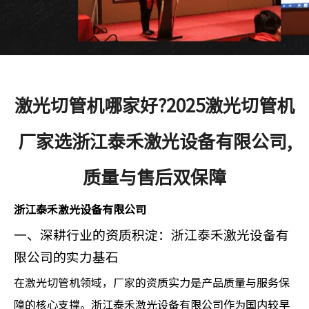
激光切管机哪家好?2025激光切管机
厂家选浙江泰禾激光设备有限公司,
质量与售后双保障
浙江泰禾激光设备有限公司
一、深耕行业的资质积淀：浙江泰禾激光设备有
限公司的实力基石
在激光切管机领域，厂家的资质实力是产品质量与服务保
障的核心支撑。浙江泰禾激光设备有限公司作为国内较早