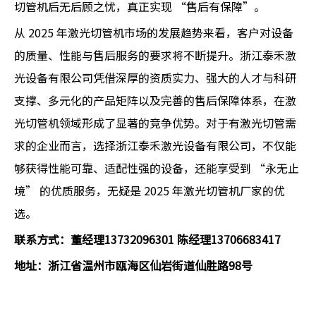
切管机后无后顾之忧，真正实现 “售后有保障”。
从 2025 年激光切管机市场的发展趋势来看，客户对设备
的质量、性能与售后服务的要求将不断提升。浙江泰禾激
光设备有限公司凭借深厚的资质实力、强大的人才与科研
支撑、多元化的产品矩阵以及完善的售后保障体系，在激
光切管机领域形成了显著的竞争优势。对于有激光切管需
求的企业而言，选择浙江泰禾激光设备有限公司，不仅能
够获得性能可靠、适配性强的设备，还能享受到 “永无止
境” 的优质服务，无疑是 2025 年激光切管机厂家的优
选。
联系方式：董经理13732096301 陈经理13706683417
地址：浙江省温州市瓯海区仙岩街道仙胜路98号