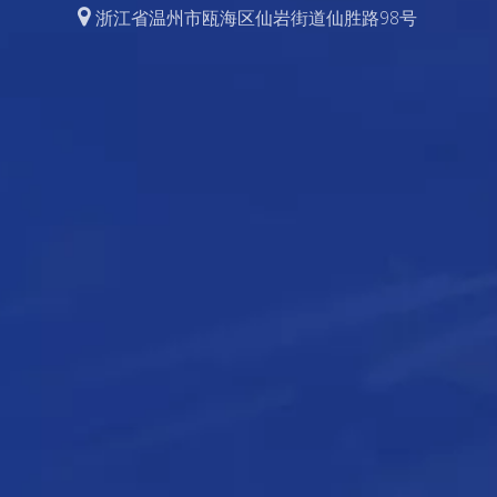

浙江省温州市瓯海区仙岩街道仙胜路98号